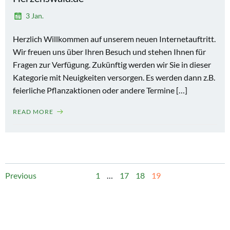
3 Jan.
Herzlich Willkommen auf unserem neuen Internetauftritt.
Wir freuen uns über Ihren Besuch und stehen Ihnen für
Fragen zur Verfügung. Zukünftig werden wir Sie in dieser
Kategorie mit Neuigkeiten versorgen. Es werden dann z.B.
feierliche Pflanzaktionen oder andere Termine […]
READ MORE
Posts
Posts
Page
Page
Page
Page
Previous
1
…
17
18
19
navigation
navigation