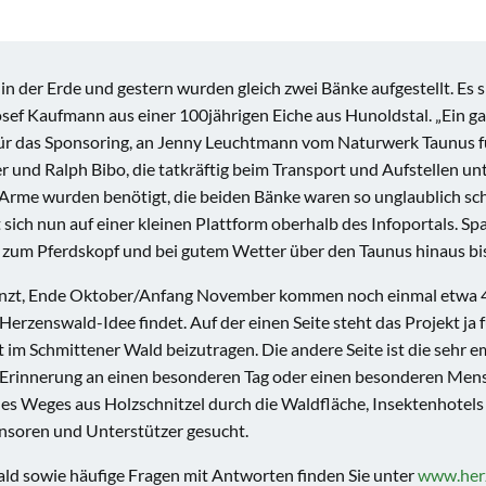
n der Erde und gestern wurden gleich zwei Bänke aufgestellt. Es 
 Josef Kaufmann aus einer 100jährigen Eiche aus Hunoldstal. „Ein
ür das Sponsoring, an Jenny Leuchtmann vom Naturwerk Taunus fü
r und Ralph Bibo, die tatkräftig beim Transport und Aufstellen un
me wurden benötigt, die beiden Bänke waren so unglaublich schwe
 sich nun auf einer kleinen Plattform oberhalb des Infoportals. 
t zum Pferdskopf und bei gutem Wetter über den Taunus hinaus b
anzt, Ende Oktober/Anfang November kommen noch einmal etwa 40
rzenswald-Idee findet. Auf der einen Seite steht das Projekt ja f
t im Schmittener Wald beizutragen. Die andere Seite ist die sehr
Erinnerung an einen besonderen Tag oder einen besonderen Mensch
nes Weges aus Holzschnitzel durch die Waldfläche, Insektenhotel
nsoren und Unterstützer gesucht.
d sowie häufige Fragen mit Antworten finden Sie unter
www.her