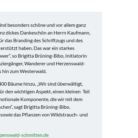
sind besonders schöne und vor allem ganz
 ganz dickes Dankeschön an Herrn Kaufmann,
r das Branding des Schriftzugs und des
terstützt haben. Das war ein starkes
r“, so Brigitta Brüning-Bibo, Initiatorin
Spaziergänger, Wanderer und Herzenswald-
is hin zum Westerwald.
0 Bäume hinzu. „Wir sind überwältigt,
ür den wichtigen Aspekt, einen kleinen Teil
 emotionale Komponente, die wir mit dem
en“, sagt Brigitta Brüning-Bibo.
s sowie das Pflanzen von Wildstrauch- und
zenswald-schmitten.de