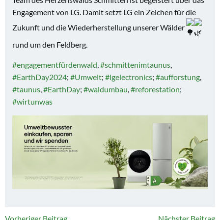
Engagement von LG. Damit setzt LG ein Zeichen für die
Zukunft und die Wiederherstellung unserer Wälder
rund um den Feldberg.
#engagementfürdenwald
,
#schmittenimtaunus
,
#EarthDay2024
;
#Umwelt
;
#lgelectronics
;
#aufforstung
,
#taunus
,
#EarthDay
;
#waldumbau
,
#reforestation
;
#wirtunwas
Vorheriger Beitrag
Nächster Beitrag